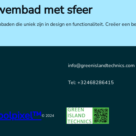
wembad met sfeer
den die uniek zijn in design en functionaliteit. Creëer een b
info@greenislandtechnics.com
Tel: +32468286415
oolpixel™
© 2024