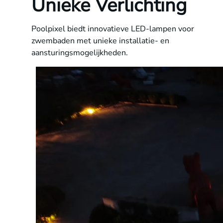
Unieke Verlichting
Poolpixel biedt innovatieve LED-lampen voor
zwembaden met unieke installatie- en
aansturingsmogelijkheden.