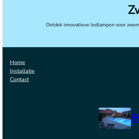
Z
Ontdek innovatieve ledlampen voor zwemba
Home
Installatie
Contact
P